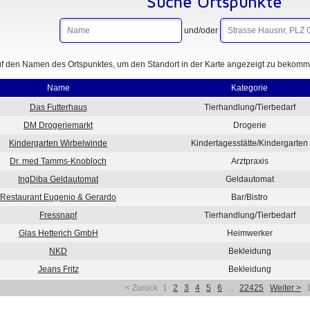
Suche Ortspunkte
und/oder
uf den Namen des Ortspunktes, um den Standort in der Karte angezeigt zu bekommen
Name
Kategorie
Das Futterhaus
Tierhandlung/Tierbedarf
DM Drogeriemarkt
Drogerie
Kindergarten Wirbelwinde
Kindertagesstätte/Kindergarten
Dr. med Tamms-Knobloch
Arztpraxis
IngDiba Geldautomat
Geldautomat
Restaurant Eugenio & Gerardo
Bar/Bistro
Fressnapf
Tierhandlung/Tierbedarf
Glas Hetterich GmbH
Heimwerker
NKD
Bekleidung
Jeans Fritz
Bekleidung
< Zurück
1
2
3
4
5
6
...
22425
Weiter >