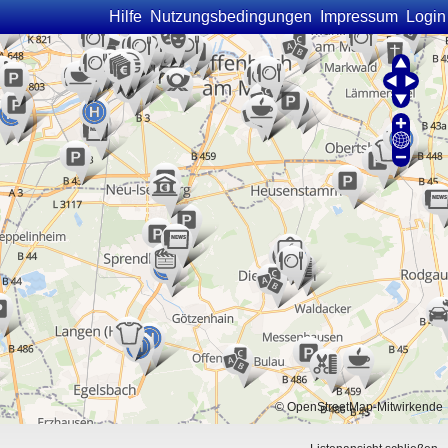
Hilfe
Nutzungsbedingungen
Impressum
Login
©
OpenStreetMap
-Mitwirkende