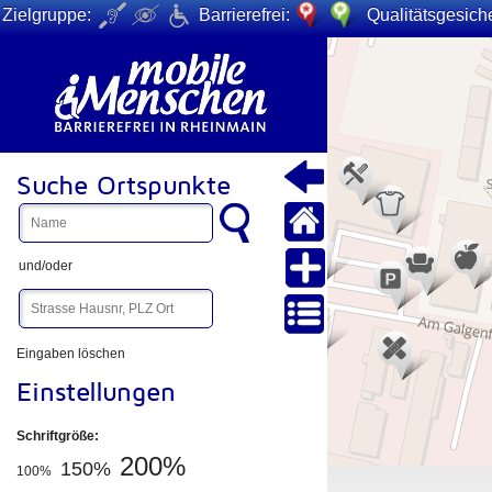
Zielgruppe:
Barrierefrei:
Qualitätsgesiche
+
−
Suche Ortspunkte
und/oder
Eingaben löschen
Einstellungen
Schriftgröße:
200%
150%
100%