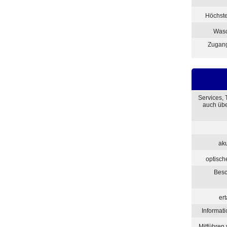
Höchst
Was
Zugang
Services,
auch übe
aku
optisch
Besc
er
Informati
Mitführen