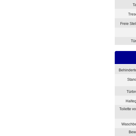
T
Tres
Freie Ste
Tür
Behindert
Stand
Türbr
Halte
Toilette v
Waschbe
Bew