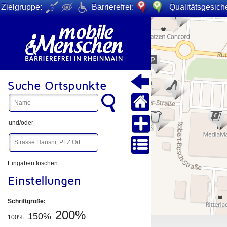
Zielgruppe:
Barrierefrei:
Qualitätsgesiche
+
−
Suche Ortspunkte
und/oder
Eingaben löschen
Einstellungen
Schriftgröße:
200%
150%
100%