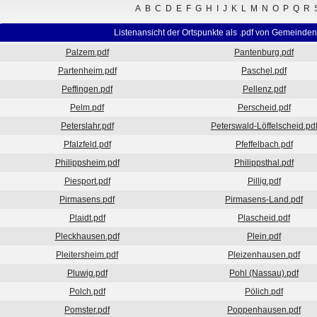
A
B
C
D
E
F
G
H
I
J
K
L
M
N
O
P
Q
R
Listenansicht der Ortspunkte als .pdf von Gemeinden
Palzem.pdf
Pantenburg.pdf
Partenheim.pdf
Paschel.pdf
Peffingen.pdf
Pellenz.pdf
Pelm.pdf
Perscheid.pdf
Peterslahr.pdf
Peterswald-Löffelscheid.pd
Pfalzfeld.pdf
Pfeffelbach.pdf
Philippsheim.pdf
Philippsthal.pdf
Piesport.pdf
Pillig.pdf
Pirmasens.pdf
Pirmasens-Land.pdf
Plaidt.pdf
Plascheid.pdf
Pleckhausen.pdf
Plein.pdf
Pleitersheim.pdf
Pleizenhausen.pdf
Pluwig.pdf
Pohl (Nassau).pdf
Polch.pdf
Pölich.pdf
Pomster.pdf
Poppenhausen.pdf