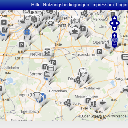
Hilfe
Nutzungsbedingungen
Impressum
Login
©
OpenStreetMap
-Mitwirkende