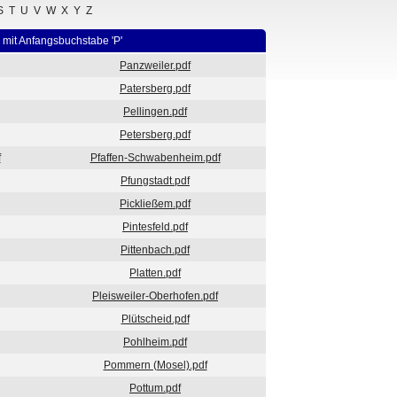
S
T
U
V
W
X
Y
Z
 mit Anfangsbuchstabe 'P'
Panzweiler.pdf
Patersberg.pdf
Pellingen.pdf
Petersberg.pdf
f
Pfaffen-Schwabenheim.pdf
Pfungstadt.pdf
Pickließem.pdf
Pintesfeld.pdf
Pittenbach.pdf
Platten.pdf
Pleisweiler-Oberhofen.pdf
Plütscheid.pdf
Pohlheim.pdf
Pommern (Mosel).pdf
Pottum.pdf