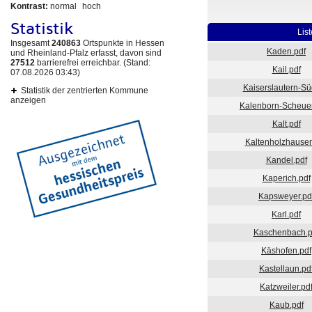
Kontrast:
normal
hoch
Statistik
Lis
Insgesamt
240863
Ortspunkte in Hessen
Kaden.pdf
und Rheinland-Pfalz erfasst, davon sind
27512
barrierefrei erreichbar. (Stand:
Kail.pdf
07.08.2026 03:43)
Kaiserslautern-Sü
Statistik der zentrierten Kommune
anzeigen
Kalenborn-Scheuer
Kalt.pdf
Kaltenholzhausen
Kandel.pdf
Kaperich.pdf
Kapsweyer.pd
Karl.pdf
Kaschenbach.p
Käshofen.pdf
Kastellaun.pd
Katzweiler.pd
Kaub.pdf