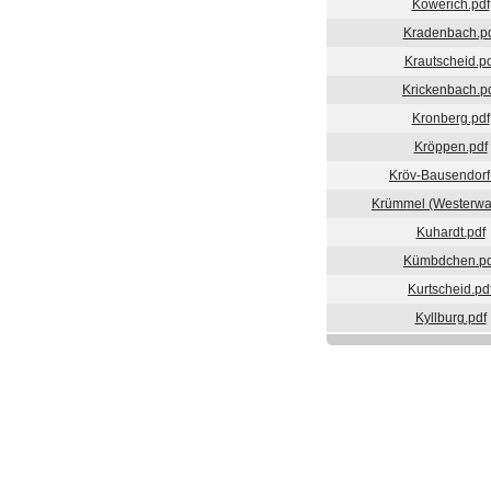
Köwerich.pdf
Kradenbach.p
Krautscheid.pd
Krickenbach.p
Kronberg.pdf
Kröppen.pdf
Kröv-Bausendorf
Krümmel (Westerwal
Kuhardt.pdf
Kümbdchen.pd
Kurtscheid.pd
Kyllburg.pdf