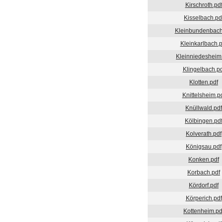
Kirschroth.pd
Kisselbach.pd
Kleinbundenbach
Kleinkarlbach.p
Kleinniedesheim
Klingelbach.pd
Klotten.pdf
Knittelsheim.p
Knüllwald.pdf
Kölbingen.pd
Kolverath.pdf
Königsau.pdf
Konken.pdf
Korbach.pdf
Kördorf.pdf
Körperich.pdf
Kottenheim.pd