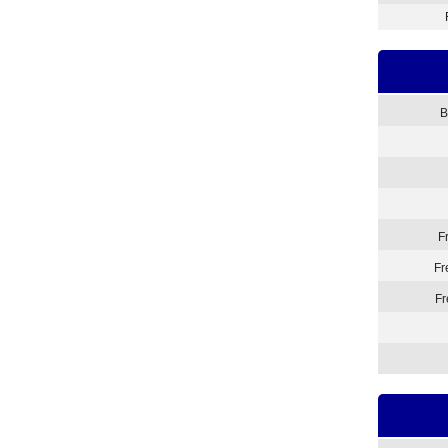
B
F
Fr
Fr