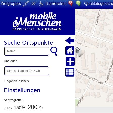
Zielgruppe:
Barrierefrei:
Qualitätsgesiche
+
−
Suche Ortspunkte
und/oder
Eingaben löschen
Einstellungen
Schriftgröße:
200%
150%
100%