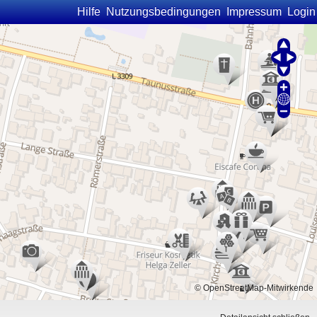
Hilfe
Nutzungsbedingungen
Impressum
Login
©
OpenStreetMap
-Mitwirkende