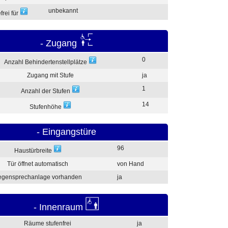
unbekannt
frei für
- Zugang
0
Anzahl Behindertenstellplätze
Zugang mit Stufe
ja
1
Anzahl der Stufen
14
Stufenhöhe
- Eingangstüre
96
Haustürbreite
Tür öffnet automatisch
von Hand
gensprechanlage vorhanden
ja
- Innenraum
Räume stufenfrei
ja