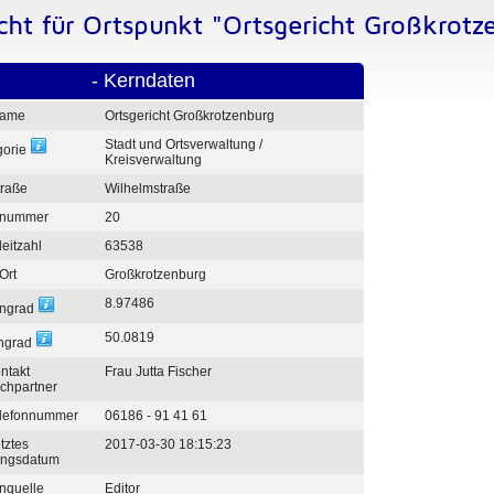
icht für Ortspunkt "Ortsgericht Großkrotz
- Kerndaten
ame
Ortsgericht Großkrotzenburg
Stadt und Ortsverwaltung /
gorie
Kreisverwaltung
traße
Wilhelmstraße
nummer
20
leitzahl
63538
Ort
Großkrotzenburg
8.97486
ngrad
50.0819
engrad
ntakt
Frau Jutta Fischer
chpartner
elefonnummer
06186 - 91 41 61
tztes
2017-03-30 18:15:23
ngsdatum
nquelle
Editor