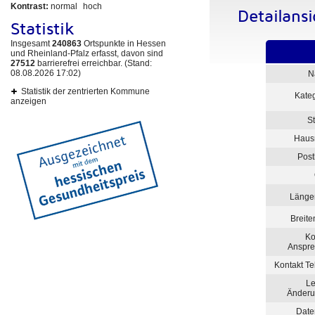
Kontrast:
normal
hoch
Detailans
Statistik
Insgesamt
240863
Ortspunkte in Hessen
und Rheinland-Pfalz erfasst, davon sind
27512
barrierefrei erreichbar. (Stand:
08.08.2026 17:02)
N
Statistik der zentrierten Kommune
Kate
anzeigen
S
Haus
Post
Länge
Breit
Ko
Anspre
Kontakt T
Le
Änderu
Date