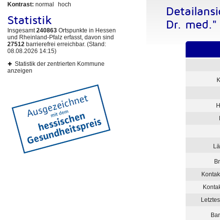
Kontrast:
normal
hoch
Detailans
Statistik
Dr. med."
Insgesamt
240863
Ortspunkte in Hessen
und Rheinland-Pfalz erfasst, davon sind
27512
barrierefrei erreichbar. (Stand:
08.08.2026 14:15)
Statistik der zentrierten Kommune
anzeigen
K
H
Lä
Br
Kontak
Konta
Letzte
Bar