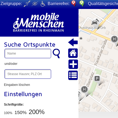
Zielgruppe:
Barrierefrei:
Qualitätsgesiche
+
−
Suche Ortspunkte
und/oder
Eingaben löschen
Einstellungen
Schriftgröße:
200%
150%
100%