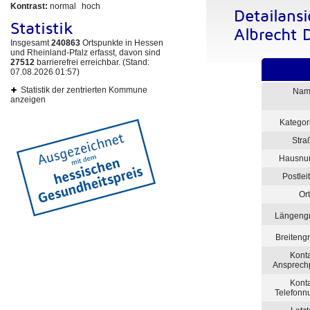
Kontrast:
normal
hoch
Detailans
Statistik
Albrecht 
Insgesamt
240863
Ortspunkte in Hessen
und Rheinland-Pfalz erfasst, davon sind
27512
barrierefrei erreichbar. (Stand:
07.08.2026 01:57)
Statistik der zentrierten Kommune
Nam
anzeigen
Kategor
Stra
Hausnu
Postlei
Ort
Längeng
Breiteng
Kont
Ansprech
Kont
Telefon