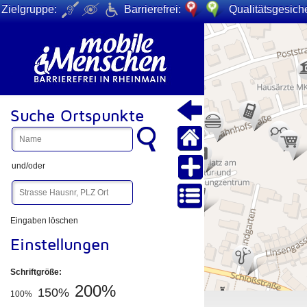
Zielgruppe:
Barrierefrei:
Qualitätsgesiche
+
−
Suche Ortspunkte
und/oder
Eingaben löschen
Einstellungen
Schriftgröße:
200%
150%
100%